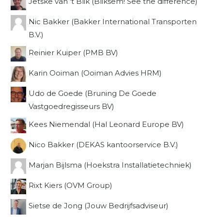
Jetske van 't Blik (Bliksem! See the difference)
Nic Bakker (Bakker International Transporten
B.V.)
Reinier Kuiper (PMB BV)
Karin Ooiman (Ooiman Advies HRM)
Udo de Goede (Bruning De Goede
Vastgoedregisseurs BV)
Kees Niemendal (Hal Leonard Europe BV)
Nico Bakker (DEKAS kantoorservice B.V.)
Marjan Bijlsma (Hoekstra Installatietechniek)
Rixt Kiers (OVM Group)
Sietse de Jong (Jouw Bedrijfsadviseur)