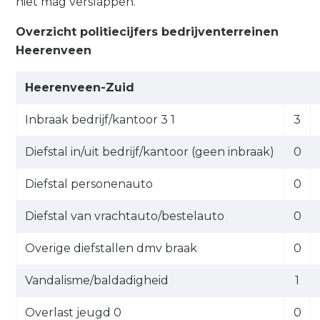
niet mag verslappen.
Overzicht politiecijfers bedrijventerreinen
Heerenveen
Heerenveen-Zuid
Inbraak bedrijf/kantoor 3 1
3
Diefstal in/uit bedrijf/kantoor (geen inbraak)
0
Diefstal personenauto
0
Diefstal van vrachtauto/bestelauto
0
Overige diefstallen dmv braak
0
Vandalisme/baldadigheid
1
Overlast jeugd 0
0