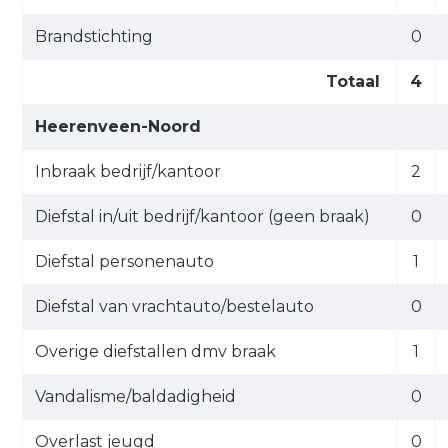
Brandstichting
0
Totaal
4
Heerenveen-Noord
Inbraak bedrijf/kantoor
2
Diefstal in/uit bedrijf/kantoor (geen braak)
0
Diefstal personenauto
1
Diefstal van vrachtauto/bestelauto
0
Overige diefstallen dmv braak
1
Vandalisme/baldadigheid
0
Overlast jeugd
0