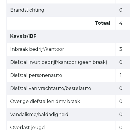
Brandstichting
0
Totaal
4
Kavels/IBF
Inbraak bedrijf/kantoor
3
Diefstal in/uit bedrijf/kantoor (geen braak)
0
Diefstal personenauto
1
Diefstal van vrachtauto/bestelauto
0
Overige diefstallen dmv braak
0
Vandalisme/baldadigheid
0
Overlast jeugd
0